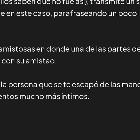
los saben que no fue así), transmite un 
e en este caso, parafraseando un poco l
 amistosas en donde una de las partes de
 con su amistad.
a persona que se te escapó de las manos
entos mucho más íntimos.